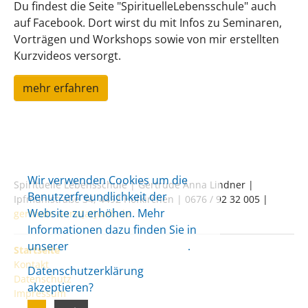
Du findest die Seite "SpirituelleLebensschule" auch
auf Facebook. Dort wirst du mit Infos zu Seminaren,
Vorträgen und Workshops sowie von mir erstellten
Kurzvideos versorgt.
mehr erfahren
Wir verwenden Cookies um die
Spirituelle Lebensschule | Gertrude Anna Lindner |
Benutzerfreundlichkeit der
Ipfmühlstraße 34, 4492 Hofkirchen | 0676 / 92 32 005 |
Website zu erhöhen. Mehr
gertrude-anna[at]web.de
Informationen dazu finden Sie in
unserer
Datenschutzerklärung
.
Startseite
Kontakt
Datenschutzerklärung
Datenschutz
akzeptieren?
Impressum