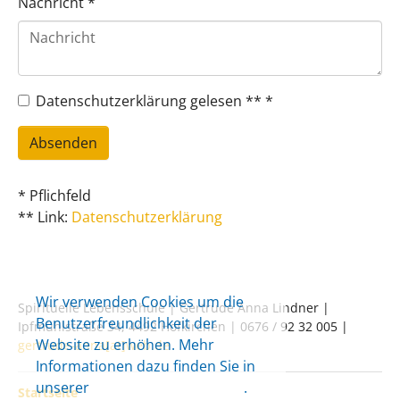
Nachricht
*
Datenschutzerklärung gelesen **
*
Absenden
* Pflichfeld
** Link:
Datenschutzerklärung
Wir verwenden Cookies um die
Spirituelle Lebensschule | Gertrude Anna Lindner |
Benutzerfreundlichkeit der
Ipfmühlstraße 34, 4492 Hofkirchen | 0676 / 92 32 005 |
Website zu erhöhen. Mehr
gertrude-anna[at]web.de
Informationen dazu finden Sie in
unserer
Datenschutzerklärung
.
Startseite